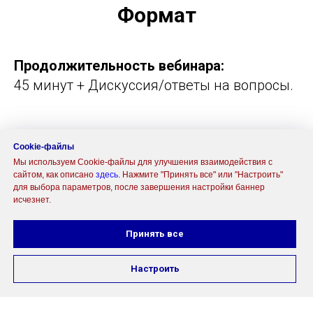
Формат
Продолжительность вебинара:
45 минут + Дискуссия/ответы на вопросы.
Программа:
Cookie-файлы
Мы используем Cookie-файлы для улучшения взаимодействия с
сайтом, как описано
здесь
.
Нажмите "Принять все" или "Настроить"
16:30 - 17:00
Вход в вебинарную комнату
для выбора параметров, после завершения настройки баннер
исчезнет.
17:00 - 17:05
Начало вебинара -
Принять все
вступительное слово лектора
NOTA BENE!
в MAX
Настроить
17:05 - 17:50
Лекция