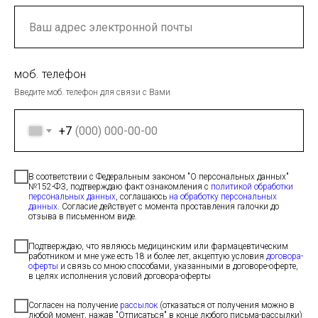
моб. телефон
Введите моб. телефон для связи с Вами
+7
В соответствии с Федеральным законом "О персональных данных"
№152-ФЗ, подтверждаю факт ознакомления с
политикой обработки
персональных данных
, соглашаюсь
на обработку персональных
данных
. Согласие действует с момента проставления галочки до
отзыва в письменном виде.
Подтверждаю, что являюсь медицинским или фармацевтическим
работником и мне уже есть 18 и более лет, акцептую условия
договора-
оферты
и связь со мною способами, указанными в договоре-оферте,
в целях исполнения условий договора-оферты
Согласен на получение
рассылок
(отказаться от получения можно в
любой момент, нажав "Отписаться" в конце любого письма-рассылки)