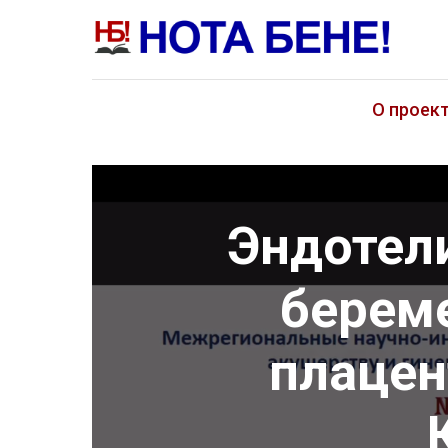
О проек
Эндотел
береме
плацен