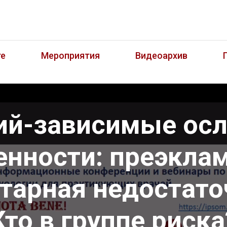
те
Мероприятия
Видеоархив
ий-зависимые ос
нности: преэкла
тарная недостато
Кто в группе риска