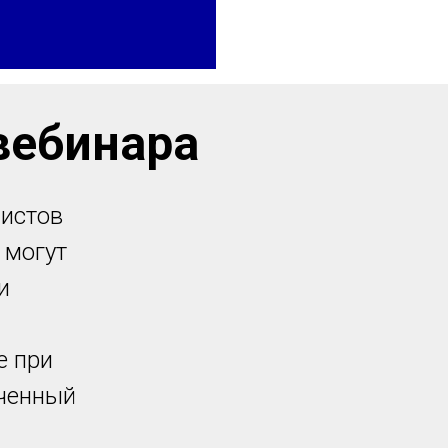
вебинара
листов
 могут
и
е при
ученный