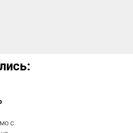
лись:
о
ьмо с