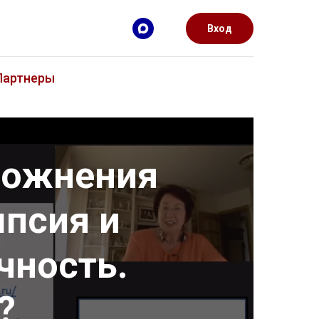
Вход
Партнеры
ложнения
мпсия и
чность.
?