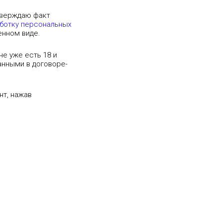
тверждаю факт
аботку персональных
енном виде.
е уже есть 18 и
анными в договоре-
нт, нажав