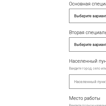
Основная специ
Вторая специаль
Населенный пу
Введите город, село и
Место работы
Введите полное назван