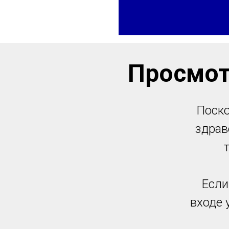
Просмот
Поско
здрав
Если
входе 