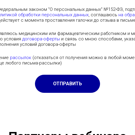
Федеральным законом "О персональных данных" №152-ФЗ, под
литикой обработки персональных данных
, соглашаюсь
на обр
действует с момента проставления галочки до отзыва в письм
являюсь медицинским или фармацевтическим работником и мн
ую условия
договора-оферты
и связь со мною способами, указ
сполнения условий договора-оферты
чение
рассылок
(отказаться от получения можно в любой моме
нце любого письма-рассылки)
ОТПРАВИТЬ