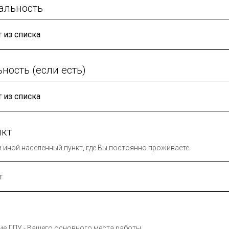
альность
ность (если есть)
нкт
ли иной населенный пункт, где Вы постоянно проживаете
ие ЛПУ - Вашего основного места работы