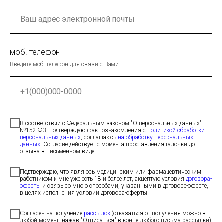
моб. телефон
Введите моб. телефон для связи с Вами
В соответствии с Федеральным законом "О персональных данных"
№152-ФЗ, подтверждаю факт ознакомления с
политикой обработки
персональных данных
, соглашаюсь
на обработку персональных
данных
. Согласие действует с момента проставления галочки до
отзыва в письменном виде.
Подтверждаю, что являюсь медицинским или фармацевтическим
работником и мне уже есть 18 и более лет, акцептую условия
договора-
оферты
и связь со мною способами, указанными в договоре-оферте,
в целях исполнения условий договора-оферты
Согласен на получение
рассылок
(отказаться от получения можно в
любой момент, нажав "Отписаться" в конце любого письма-рассылки)