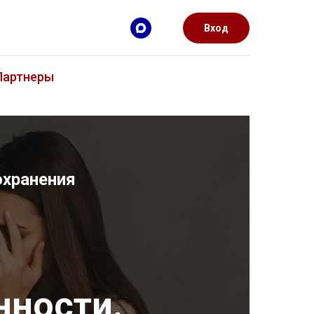
Вход
Партнеры
охранения
нности.