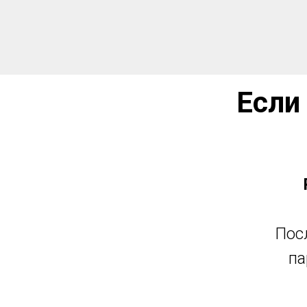
Если
Посл
па