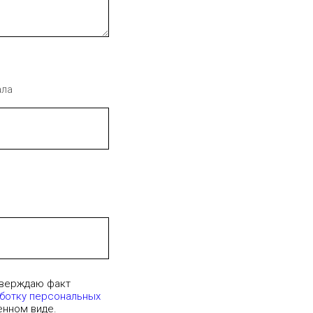
ала
тверждаю факт
аботку персональных
енном виде.