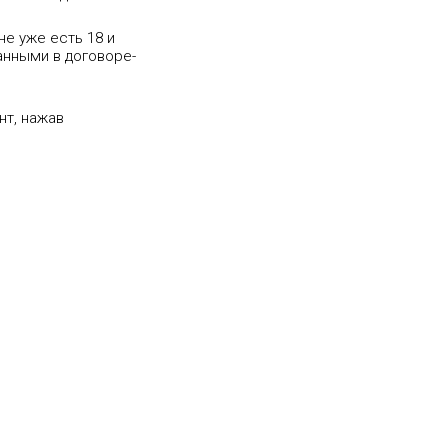
е уже есть 18 и
анными в договоре-
нт, нажав