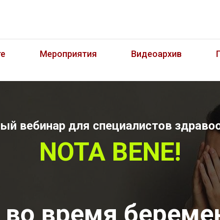
те
Мероприятия
Видеоархив
ый вебинар для специалистов здраво
NOTA BENE!
 во время береме