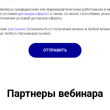
являюсь медицинским или фармацевтическим работником и мн
ую условия
договора-оферты
и связь со мною способами, указ
сполнения условий договора-оферты
чение
рассылок
(отказаться от получения можно в любой моме
нце любого письма-рассылки)
ОТПРАВИТЬ
Партнеры вебинара