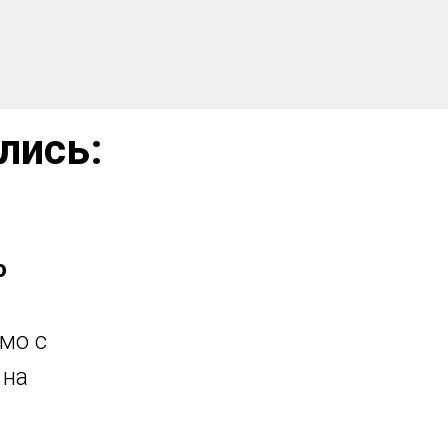
лись:
о
ьмо с
 на