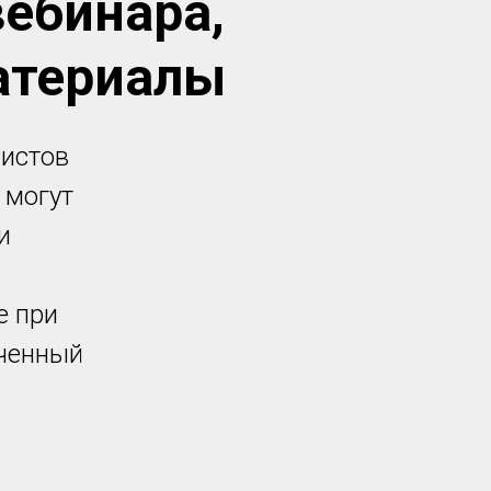
ебинара,
атериалы
листов
 могут
и
е при
ученный