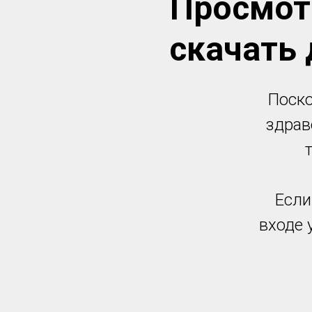
Просмот
скачать
Поско
здрав
Если
входе 