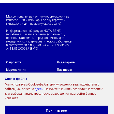
Межрегиональные научно-информационные
конференции и вебинары по акушерству и
гинекологии для практикующих врачей
Информационный ресурс NOTA BENE!
(notabene.su) и его элементы (фрагменты,
проекты, материалы) предназначены для
медицинских и фармацевтических работников
в соответствии с п.7, 8 ст. 24 ФЗ «О рекламе»
от 13.03.2006 №38-ФЗ
О проекте
Видеоархив
Мероприятия
Партнеры
Cookie-файлы
Мы используем Cookie-файлы для улучшения взаимодействия с
Политика обработки
Согласие на обработку
персональных данных
персональных данных
сайтом, как описано
здесь
.
Нажмите "Принять все" или "Настроить"
для выбора параметров, после завершения настройки баннер
исчезнет.
Личный Кабинет
Принять все
Авторизация